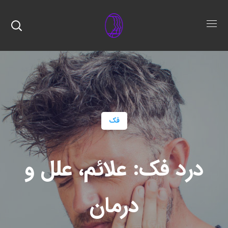
فک
درد فک: علائم، علل و
درمان