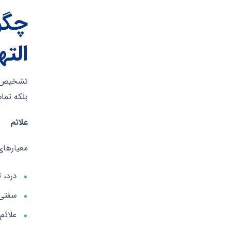
چگو
الت
تشخیص بی
بلکه تمام بدن ش
علائم
معیارهای مرتبط با 
درد، 
سفتی 
علائم