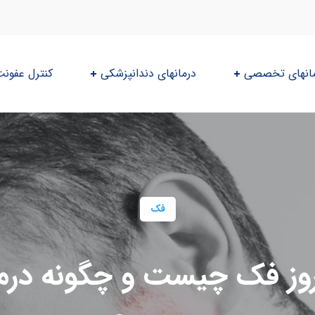
انهای تخصصی
درمانهای دندانپزشکی
کنترل عفون
فک
روز فک چیست و چگونه درم