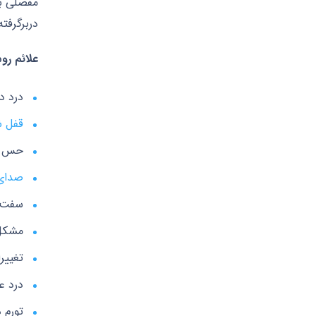
مفصلی بی
دربرگرفته اند 
علائم رو
درد در
قفل 
حس خ
صدای 
سفت 
مشکل
تغییر
درد ع
تورم د