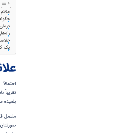
علائم 
چگونه
درمان 
راه‌ها
خلاصه
یک کلا
علائ
احتمالاً
تقریباً 
بلعیده م
صورتتان 