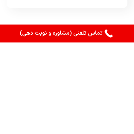
تماس تلفنی (مشاوره و نوبت دهی)
ارتباط تنها از طریق پیامک در
زمانهای غیر کاری
09331491334